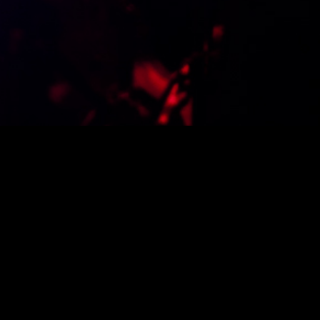
Programmation
Désolé, nous n'avons trouvé aucun article. Veuillez essayer
une recherche différente.